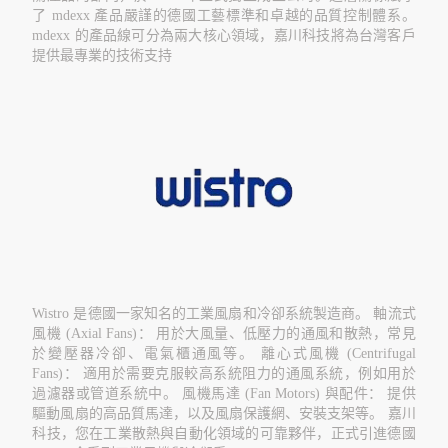
了 mdexx 產品嚴謹的德國工藝標準和卓越的品質控制體系。
mdexx 的產品線可分為兩大核心領域，嘉川科技將為台灣客戶
提供最專業的技術支持
Wistro 是德國一家知名的工業風扇和冷卻系統製造商。 軸流式
風機 (Axial Fans)： 用於大風量、低壓力的通風和散熱，常見
於變壓器冷卻、電氣櫃通風等。 離心式風機 (Centrifugal
Fans)： 適用於需要克服較高系統阻力的通風系統，例如用於
過濾器或管道系統中。 風機馬達 (Fan Motors) 與配件： 提供
驅動風扇的高品質馬達，以及風扇保護網、安裝支架等。 嘉川
科技，您在工業散熱與自動化領域的可靠夥伴，正式引進德國