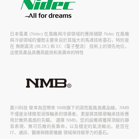
日本電產 (Nidec) 在風機與冷卻領域的應用細節 Nidec 在風機
與冷卻領域的優勢主要來自於其強大的馬達技術基石，特別是
在 無刷直流 (BLDC) 和 EC（電子整流） 技術上的領先地位，
這使其產品具備高能效和長壽命的特性
嘉川科技 榮幸為您帶來 NMB旗下的高性能風扇產品線。NMB
不僅是全球微型滾珠軸承的領導者，更是將其精密軸承技術應
用於散熱風扇的先驅。 選擇 NMB，您的設備將獲得頂級的靜
音表現、無可匹敵的長壽命，以及穩定的氣流輸出，是您在
IT、通訊、醫療與精密儀器 領域保持競爭力的基石。